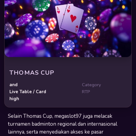
THOMAS CUP
and
Category
Live Table / Card
RTP
high
Selain Thomas Cup, megaslot97 juga melacak
turnamen badminton regional dan internasional
lainnya, serta menyediakan akses ke pasar