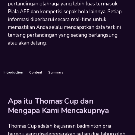
pertandingan olahraga yang lebih luas termasuk
Piala AFF dan kompetisi sepak bola lainnya. Setiap
informasi diperbarui secara real-time untuk
memastikan Anda selalu mendapatkan data terkini
tentang pertandingan yang sedang berlangsung
atau akan datang.
Introduction
Content
Summary
Apa itu Thomas Cup dan
Mengapa Kami Mencakupnya
Thomas Cup adalah kejuaraan badminton pria
beregu yang diselenggarakan setiap dua tahun oleh