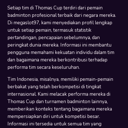
Setiap tim di Thomas Cup terdiri dari pemain
badminton profesional terbaik dari negara mereka.
Di megaslot97, kami menyediakan profil lengkap
untuk setiap pemain, termasuk statistik
pertandingan, pencapaian sebelumnya, dan
peringkat dunia mereka. Informasi ini membantu
pengguna memahami kekuatan individu dalam tim
dan bagaimana mereka berkontribusi terhadap
performa tim secara keseluruhan.
Tim Indonesia, misalnya, memiliki pemain-pemain
berbakat yang telah berkompetisi di tingkat
internasional. Kami melacak performa mereka di
Thomas Cup dan turnamen badminton lainnya,
memberikan konteks tentang bagaimana mereka
mempersiapkan diri untuk kompetisi besar.
Informasi ini tersedia untuk semua tim yang