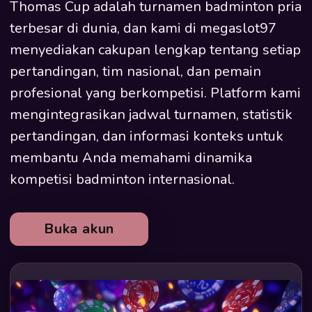
Thomas Cup adalah turnamen badminton pria
terbesar di dunia, dan kami di megaslot97
menyediakan cakupan lengkap tentang setiap
pertandingan, tim nasional, dan pemain
profesional yang berkompetisi. Platform kami
mengintegrasikan jadwal turnamen, statistik
pertandingan, dan informasi konteks untuk
membantu Anda memahami dinamika
kompetisi badminton internasional.
Buka akun