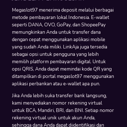
Megaslot97 menerima deposit melalui berbagai
metode pembayaran lokal Indonesia. E-wallet
seperti DANA, OVO, GoPay, dan ShopeePay
memungkinkan Anda untuk transfer dana
dengan cepat menggunakan aplikasi mobile
yang sudah Anda miliki. LinkAja juga tersedia
sebagai opsi untuk pengguna yang lebih
memilih platform pembayaran digital. Untuk
opsi QRIS, Anda dapat memindai kode QR yang
ditampilkan di portal megaslot97 menggunakan
aplikasi perbankan atau e-wallet apa pun.
Jika Anda lebih suka transfer bank langsung,
kami menyediakan nomor rekening virtual
untuk BCA, Mandiri, BRI, dan BNI. Setiap nomor
rekening virtual unik untuk akun Anda,
sehingga dana Anda dapat diidentifikasi dan