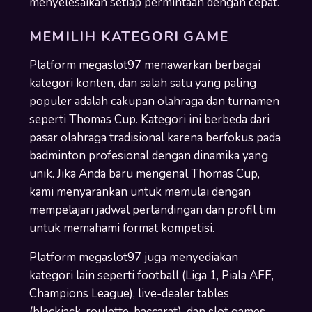
menyelesaikan setiap permintaan dengan cepat.
MEMILIH KATEGORI GAME
Platform megaslot97 menawarkan berbagai
kategori konten, dan salah satu yang paling
populer adalah cakupan olahraga dan turnamen
seperti Thomas Cup. Kategori ini berbeda dari
pasar olahraga tradisional karena berfokus pada
badminton profesional dengan dinamika yang
unik. Jika Anda baru mengenal Thomas Cup,
kami menyarankan untuk memulai dengan
mempelajari jadwal pertandingan dan profil tim
untuk memahami format kompetisi.
Platform megaslot97 juga menyediakan
kategori lain seperti football (Liga 1, Piala AFF,
Champions League), live-dealer tables
(blackjack, roulette, baccarat), dan slot games