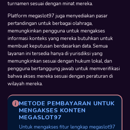
turnamen sesuai dengan minat mereka.
Platform megaslot97 juga menyediakan pasar
pertandingan untuk berbagai olahraga,
memungkinkan pengguna untuk mengakses
informasi konteks yang mereka butuhkan untuk
membuat keputusan berdasarkan data. Semua
layanan ini tersedia hanya di yurisdiksi yang
memungkinkan sesuai dengan hukum lokal, dan
pengguna bertanggung jawab untuk memverifikasi
bahwa akses mereka sesuai dengan peraturan di
wilayah mereka.
METODE PEMBAYARAN UNTUK
MENGAKSES KONTEN
MEGASLOT97
Untuk mengakses fitur lengkap megaslot97