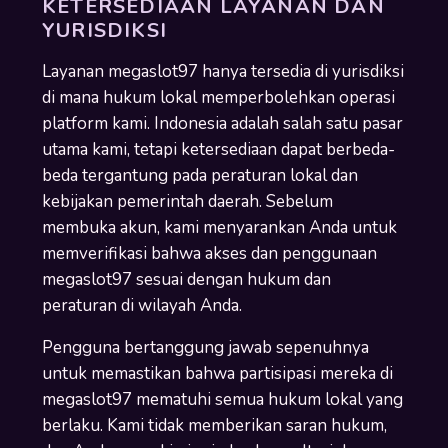
KETERSEDIAAN LAYANAN DAN
YURISDIKSI
Layanan megaslot97 hanya tersedia di yurisdiksi
di mana hukum lokal memperbolehkan operasi
platform kami. Indonesia adalah salah satu pasar
utama kami, tetapi ketersediaan dapat berbeda-
beda tergantung pada peraturan lokal dan
kebijakan pemerintah daerah. Sebelum
membuka akun, kami menyarankan Anda untuk
memverifikasi bahwa akses dan penggunaan
megaslot97 sesuai dengan hukum dan
peraturan di wilayah Anda.
Pengguna bertanggung jawab sepenuhnya
untuk memastikan bahwa partisipasi mereka di
megaslot97 mematuhi semua hukum lokal yang
berlaku. Kami tidak memberikan saran hukum,