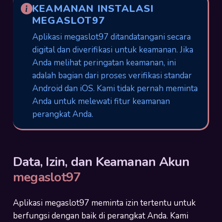
KEAMANAN INSTALASI
MEGASLOT97
Aplikasi megaslot97 ditandatangani secara
digital dan diverifikasi untuk keamanan. Jika
Anda melihat peringatan keamanan, ini
adalah bagian dari proses verifikasi standar
Android dan iOS. Kami tidak pernah meminta
Anda untuk melewati fitur keamanan
perangkat Anda.
Data, Izin, dan Keamanan Akun
megaslot97
Aplikasi megaslot97 meminta izin tertentu untuk
berfungsi dengan baik di perangkat Anda. Kami