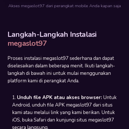
Akses megaslot97 dari perangkat mobile Anda kapan saja
Langkah-Langkah Instalasi
megaslot97
Proses instalasi megaslot97 sederhana dan dapat
diselesaikan dalam beberapa menit. Ikuti langkah-
langkah di bawah ini untuk mulai menggunakan
platform kami di perangkat Anda.
Unduh file APK atau akses browser:
Untuk
Android, unduh file APK megaslot97 dari situs
kami atau melalui link yang kami berikan. Untuk
iOS, buka Safari dan kunjungi situs megaslot97
secara langsung.