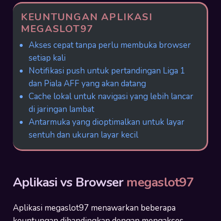
KEUNTUNGAN APLIKASI
MEGASLOT97
Akses cepat tanpa perlu membuka browser
setiap kali
Notifikasi push untuk pertandingan Liga 1
dan Piala AFF yang akan datang
Cache lokal untuk navigasi yang lebih lancar
di jaringan lambat
Antarmuka yang dioptimalkan untuk layar
sentuh dan ukuran layar kecil
Aplikasi vs Browser
megaslot97
Aplikasi megaslot97 menawarkan beberapa
keuntungan dibandingkan dengan mengakses