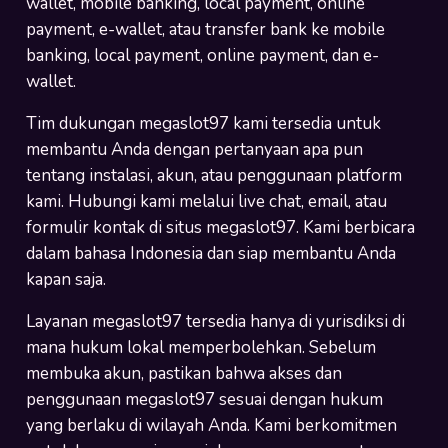
wallet, mobile banking, local payment, online
payment, e-wallet, atau transfer bank ke mobile
banking, local payment, online payment, dan e-
wallet.
Tim dukungan megaslot97 kami tersedia untuk
membantu Anda dengan pertanyaan apa pun
tentang instalasi, akun, atau penggunaan platform
kami. Hubungi kami melalui live chat, email, atau
formulir kontak di situs megaslot97. Kami berbicara
dalam bahasa Indonesia dan siap membantu Anda
kapan saja.
Layanan megaslot97 tersedia hanya di yurisdiksi di
mana hukum lokal memperbolehkan. Sebelum
membuka akun, pastikan bahwa akses dan
penggunaan megaslot97 sesuai dengan hukum
yang berlaku di wilayah Anda. Kami berkomitmen