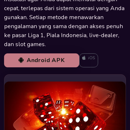
cepat, terlepas dari sistem operasi yang Anda
gunakan. Setiap metode menawarkan
pengalaman yang sama dengan akses penuh
ke pasar Liga 1, Piala Indonesia, live-dealer,
dan slot games.
iOS
Android APK