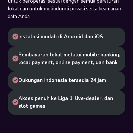
untuk beroperasi sesuai dengan semua peraturan
lokal dan untuk melindungi privasi serta keamanan
data Anda.
Instalasi mudah di Android dan iOS
Pembayaran lokal melalui mobile banking,
local payment, online payment, dan bank
Dukungan Indonesia tersedia 24 jam
Akses penuh ke Liga 1, live-dealer, dan
slot games